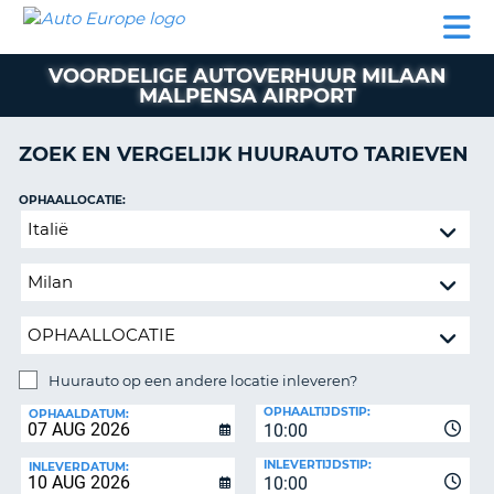
AUTO
AUTO
AUTO
CAMPER
PARTNER
HULP
EUROPE
HUREN
HUREN
HUREN
VOORDELIGE AUTOVERHUUR MILAAN
N
CAMPER
MALPENSA AIRPORT
NT
HUREN
PARTNER
ZOEK EN VERGELIJK HUURAUTO TARIEVEN
R
HULP
OPHAALLOCATIE:
NG
MIJN
Huurauto
ACCOUNT
op
BEHEER
een
MIJN
andere
BOEKING
locatie
inleveren?
NEDERLAND
Huurauto op een andere locatie inleveren?
INLEVERLOCATIE:
OPHAALTIJDSTIP:
OPHAALDATUM:
10:00
INLEVERTIJDSTIP:
INLEVERDATUM:
10:00