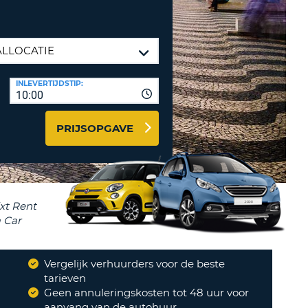
LETTER
UREAUS & AFFILIATES
INSTE
TWOORD
EN
IER INLOGGEN
LANDS
INLEVERTIJDSTIP:
L
10:00
PRIJSOPGAVE
INSTE
ER
INSTE
AL
Vergelijk verhuurders voor de beste
?
tarieven
"
Volgende keer weer!
Geen annuleringskosten tot 48 uur voor
"
aanvang van de autohuur
JEROEN