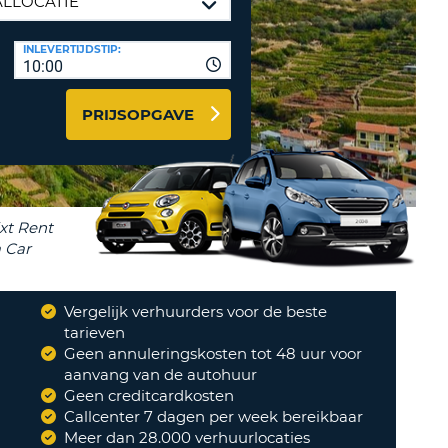
LETTER
UREAUS & AFFILIATES
INLEVERTIJDSTIP:
INSTE
TWOORD
10:00
EN
IER INLOGGEN
LANDS
PRIJSOPGAVE
L
INSTE
ER
INSTE
Vergelijk verhuurders voor de beste
?
tarieven
AL
"
Alles verliep weer helemaal
Geen annuleringskosten tot 48 uur voor
prima.
"
aanvang van de autohuur
MAARTEN
Geen creditcardkosten
Callcenter 7 dagen per week bereikbaar
Meer dan 28.000 verhuurlocaties