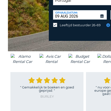
INLEVERLOCATIE:
OPHAALDATUM:
Huurauto
op
Leeftijd bestuurder 26-69
een
andere
locatie
inleveren?
"
Gemakkelijk te boeken en goed
"
nu voor de tweede 
geprijsd.
"
europe gehuurd. Zo
gaat lekker makk
BURLEY
JOHA