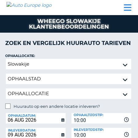
AUTO
AUTO
AUTO
CAMPER
PARTNER
HULP
EUROPE
HUREN
HUREN
HUREN
WHEEGO SLOWAKIJE
N
CAMPER
KLANTENBEOORDELINGEN
NT
HUREN
PARTNER
ZOEK EN VERGELIJK HUURAUTO TARIEVEN
R
HULP
OPHAALLOCATIE:
NG
MIJN
Huurauto
ACCOUNT
op
BEHEER
een
MIJN
andere
BOEKING
locatie
inleveren?
NEDERLAND
Huurauto op een andere locatie inleveren?
INLEVERLOCATIE:
OPHAALTIJDSTIP:
OPHAALDATUM:
10:00
INLEVERTIJDSTIP:
INLEVERDATUM:
10:00