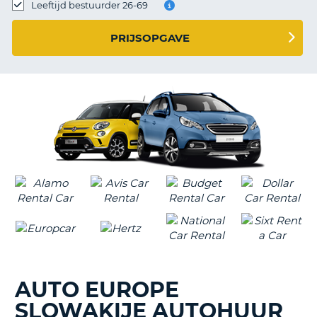
TO
Leeftijd bestuurder 26-69
N
PRIJSOPGAVE
S
AUTO EUROPE
SLOWAKIJE AUTOHUUR
T