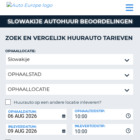
AUTO
AUTO
AUTO
CAMPER
PARTNER
HULP
EUROPE
HUREN
HUREN
HUREN
SLOWAKIJE AUTOHUUR BEOORDELINGEN
N
CAMPER
NT
HUREN
ZOEK EN VERGELIJK HUURAUTO TARIEVEN
PARTNER
R
HULP
OPHAALLOCATIE:
NG
Huurauto
MIJN
op
ACCOUNT
een
BEHEER
andere
MIJN
locatie
BOEKING
inleveren?
NEDERLAND
Huurauto op een andere locatie inleveren?
INLEVERLOCATIE:
OPHAALTIJDSTIP:
OPHAALDATUM:
10:00
INLEVERTIJDSTIP:
INLEVERDATUM:
10:00