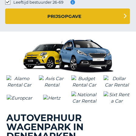
TO
Leeftijd bestuurder 26-69
N
PRIJSOPGAVE
S
AUTOVERHUUR
WAGENPARK IN
T