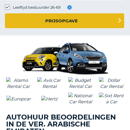
TO
Leeftijd bestuurder 26-69
N
PRIJSOPGAVE
S
AUTOHUUR BEOORDELINGEN
IN DE VER. ARABISCHE
T