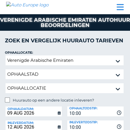
AUTO
AUTO
AUTO
CAMPER
PARTNER
HULP
EUROPE
HUREN
HUREN
HUREN
VERENIGDE ARABISCHE EMIRATEN AUTOHUUR
N
CAMPER
BEOORDELINGEN
NT
HUREN
PARTNER
ZOEK EN VERGELIJK HUURAUTO TARIEVEN
R
HULP
OPHAALLOCATIE:
NG
MIJN
Huurauto
ACCOUNT
op
BEHEER
een
MIJN
andere
BOEKING
locatie
inleveren?
NEDERLAND
Huurauto op een andere locatie inleveren?
INLEVERLOCATIE:
OPHAALTIJDSTIP:
OPHAALDATUM:
10:00
INLEVERTIJDSTIP:
INLEVERDATUM:
10:00