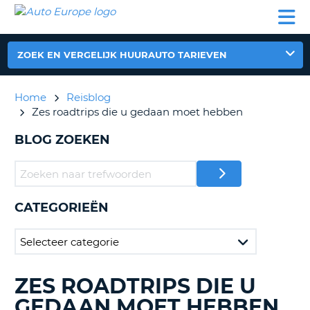
AUTO
AUTO
AUTO
CAMPER
PARTNER
HULP
EUROPE
HUREN
HUREN
HUREN
N
CAMPER
ZOEK EN VERGELIJK HUURAUTO TARIEVEN
NT
HUREN
PARTNER
Home
Reisblog
R
HULP
Zes roadtrips die u gedaan moet hebben
NG
MIJN
BLOG ZOEKEN
ACCOUNT
BEHEER
MIJN
BOEKING
CATEGORIEËN
NEDERLAND
ZES ROADTRIPS DIE U
BLOGS
ZOEKEN......
GEDAAN MOET HEBBEN