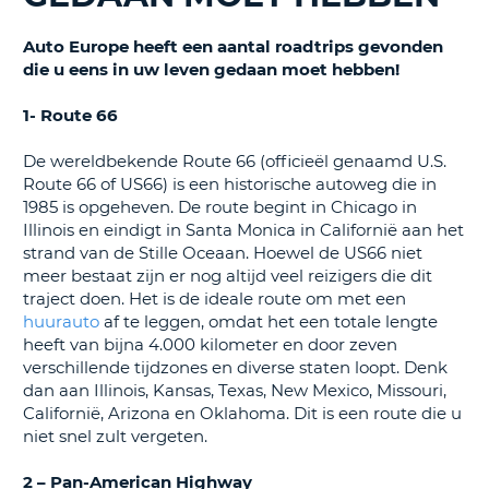
TO
Auto Europe heeft een aantal roadtrips gevonden
N
die u eens in uw leven gedaan moet hebben!
1- Route 66
S
De wereldbekende Route 66 (officieël genaamd U.S.
Route 66 of US66) is een historische autoweg die in
1985 is opgeheven. De route begint in Chicago in
Illinois en eindigt in Santa Monica in Californië aan het
strand van de Stille Oceaan. Hoewel de US66 niet
meer bestaat zijn er nog altijd veel reizigers die dit
traject doen. Het is de ideale route om met een
huurauto
af te leggen, omdat het een totale lengte
heeft van bijna 4.000 kilometer en door zeven
verschillende tijdzones en diverse staten loopt. Denk
dan aan Illinois, Kansas, Texas, New Mexico, Missouri,
Californië, Arizona en Oklahoma. Dit is een route die u
niet snel zult vergeten.
2 – Pan-American Highway
T