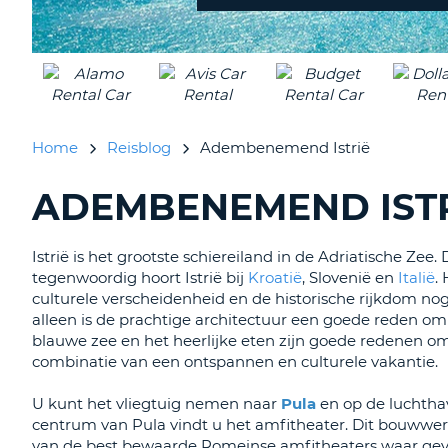
inleveren?
Home
Reisblog
Adembenemend Istrië
ADEMBENEMEND IST
BLOGS
ZOEKEN......
Istrië is het grootste schiereiland in de Adriatische Ze
tegenwoordig hoort Istrië bij
Kroatië
, Slovenië en
Italië
.
culturele verscheidenheid en de historische rijkdom n
alleen is de prachtige architectuur een goede reden om
blauwe zee en het heerlijke eten zijn goede redenen om 
combinatie van een ontspannen en culturele vakantie.
U kunt het vliegtuig nemen naar
Pula
en op de luchthav
centrum van Pula vindt u het amfitheater. Dit bouwwerk 
van de best bewaarde Romeinse amfitheaters waar geve