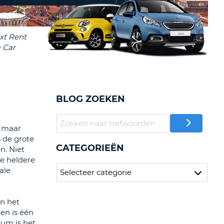
LETTER
UREAUS & AFFILIATES
INSTE
TWOORD
EN
IER INLOGGEN
LANDS
L
BLOG ZOEKEN
INSTE
, maar
ER
s de grote
INSTE
CATEGORIEËN
n. Niet
de heldere
AL
ale
In het
en is één
um is het