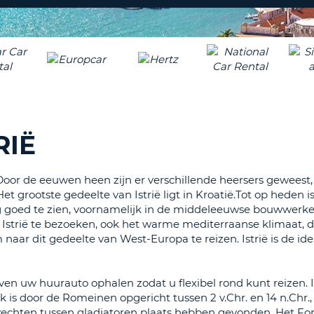
ÉÉN
HOOFD
REISB
TENM
WACH
WIJZIG
H
ÉÉN
NEDER
TEKEN
CANCE
IN
HET
RIË
KLEIN
TENM
ÉÉN
e. Door de eeuwen heen zijn er verschillende heersers geweest
NUMM
 Het grootste gedeelte van Istrië ligt in Kroatië.Tot op heden i
TENM
og goed te zien, voornamelijk in de middeleeuwse bouwwerke
ÉÉN
 Istrië te bezoeken, ook het warme mediterraanse klimaat, 
SPECIA
naar dit gedeelte van West-Europa te reizen. Istrië is de ide
TEKEN
en uw huurauto ophalen zodat u flexibel rond kunt reizen. 
is door de Romeinen opgericht tussen 2 v.Chr. en 14 n.Chr., 
chten tussen gladiatoren plaats hebben gevonden. Het For