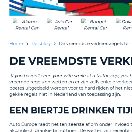
inleveren?
Home
Reisblog
De vreemdste verkeersregels ter
DE VREEMDSTE VERK
BLOGS
ZOEKEN......
'
If you haven’t seen your wife smile at a traffic cop, you 
vreemde regels en wetten en er zijn zelfs enkele verkee
boetes uitgedeeld worden voor te hard rijden of het niet
gekke regels niet in Nederland van toepassing zijn.
EEN BIERTJE DRINKEN TI
Auto Europe raadt het ten zeerste af om onder invloed te
alcoholisch drankje te nuttigen. De wetten zijn recentel