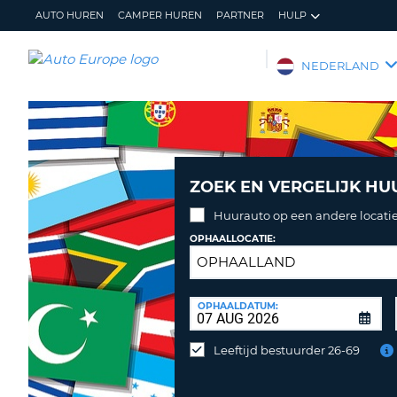
AUTO HUREN
CAMPER HUREN
PARTNER
HULP
AUTO
NEDERLAND
EUROPE
AUTO
HUREN
CAMPER
HUREN
ZOEK EN VERGELIJK HU
PARTNER
Huurauto op een andere locatie
OPHAALLOCATIE:
HULP
MIJN
BEHEER
ACCOUNT
MIJN
INLEVERLOCATIE:
OPHAALDATUM:
BOEKING
Huurauto
op
NEDERLAND
Leeftijd bestuurder 26-69
een
andere
locatie