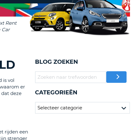
LETTER
UREAUS & AFFILIATES
INSTE
TWOORD
EN
IER INLOGGEN
LANDS
L
ELD
BLOG ZOEKEN
INSTE
 is vol
ER
l waarom er
INSTE
CATEGORIEËN
j dat deze
AL
et rijden een
ijn strenger