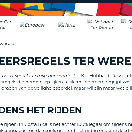
ÉÉN
HOOFD
REISB
TENM
WACH
WIJZIG
H
ÉÉN
NEDER
TEKEN
CANCE
 wereld
IN
HET
EERSREGELS TER WER
KLEIN
TENM
ÉÉN
haven’t seen her smile her prettiest
.' – Kin Hubbard. De wereld
NUMM
rsregels die nergens op lijken te slaan. Iedereen begrijpt we
TENM
 dragen van de veiligheidsgordel, maar wij zijn maar wat bli
ÉÉN
SPECIA
TEKEN
JDENS HET RIJDEN
 rijden. In Costa Rica is het echter 100% legaal om tijdens h
ijk aangepast en de regels omtrent het rijden onder invloed z