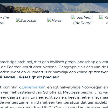
ÉÉN
HOOFD
REISB
TENM
WACH
WIJZIG
H
ÉÉN
NEDER
TEKEN
CANCE
IN
HET
KLEIN
TENM
ÉÉN
rachtige archipel, met een idyllisch groen landschap en wat
NUMM
ep de Faeröer wordt door National Geographic als één van de 
TENM
den, want op 20 maart is er namelijk een volledige zonsver
ÉÉN
ilanden... waar ligt dit precies?
SPECIA
TEKEN
t Koninkrijk
Denemarken
, en ligt halverwege Noorwegen e
 van het vasteland van Schotland. Met deze beschrijving va
eer daar zal zijn. En nee, echt zomers heet is het er niet ma
 De winters zijn er mild met een temperatuur dat gemiddeld 
mperatuur van gemiddeld 10 °C. Ook zijn wind en regen er nie