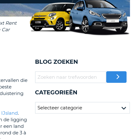
LETTER
UREAUS & AFFILIATES
INSTE
TWOORD
EN
IER INLOGGEN
LANDS
L
BLOG ZOEKEN
INSTE
ervallen die
ER
beste
INSTE
CATEGORIEËN
duistering
AL
n
IJsland
.
n de ligging
ar een land
rond de 3 à
t