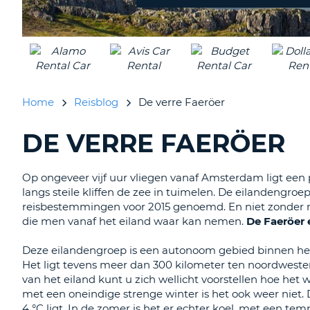
inleveren?
Home
Reisblog
De verre Faeröer
DE VERRE FAERÖER
BLOGS
ZOEKEN......
Op ongeveer vijf uur vliegen vanaf Amsterdam ligt een p
langs steile kliffen de zee in tuimelen. De eilandengro
reisbestemmingen voor 2015 genoemd. En niet zonder re
die men vanaf het eiland waar kan nemen.
De Faeröer e
Deze eilandengroep is een autonoom gebied binnen he
Het ligt tevens meer dan 300 kilometer ten noordwesten
van het eiland kunt u zich wellicht voorstellen hoe het w
met een oneindige strenge winter is het ook weer niet.
4 °C ligt. In de zomer is het er echter koel, met een te