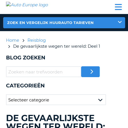
AUTO
AUTO
AUTO
CAMPER
PARTNER
HULP
EUROPE
HUREN
HUREN
HUREN
N
CAMPER
ZOEK EN VERGELIJK HUURAUTO TARIEVEN
NT
HUREN
PARTNER
Home
Reisblog
R
HULP
De gevaarlijkste wegen ter wereld: Deel 1
NG
MIJN
BLOG ZOEKEN
ACCOUNT
BEHEER
MIJN
BOEKING
CATEGORIEËN
NEDERLAND
DE GEVAARLIJKSTE
BLOGS
ZOEKEN......
WEGEN TER WERELD: