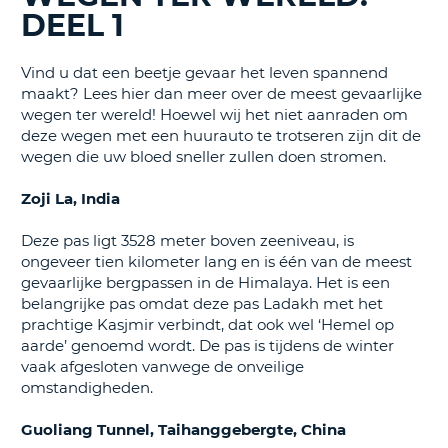
TO
DEEL 1
N
Vind u dat een beetje gevaar het leven spannend
maakt? Lees hier dan meer over de meest gevaarlijke
wegen ter wereld! Hoewel wij het niet aanraden om
S
deze wegen met een huurauto te trotseren zijn dit de
wegen die uw bloed sneller zullen doen stromen.
Zoji La, India
Deze pas ligt 3528 meter boven zeeniveau, is
ongeveer tien kilometer lang en is één van de meest
gevaarlijke bergpassen in de Himalaya. Het is een
belangrijke pas omdat deze pas Ladakh met het
prachtige Kasjmir verbindt, dat ook wel ‘Hemel op
aarde’ genoemd wordt. De pas is tijdens de winter
vaak afgesloten vanwege de onveilige
omstandigheden.
Guoliang Tunnel, Taihanggebergte, China
T