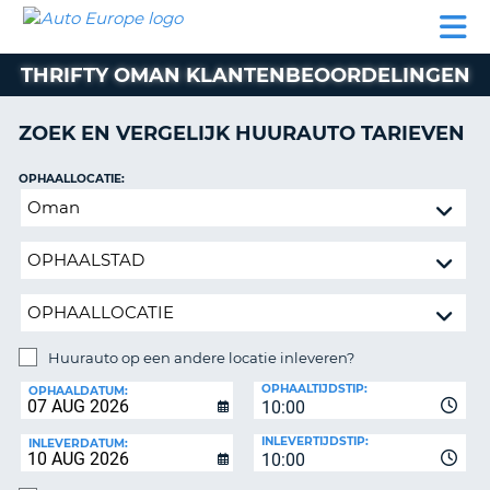
AUTO
AUTO
AUTO
CAMPER
PARTNER
HULP
EUROPE
HUREN
HUREN
HUREN
THRIFTY OMAN KLANTENBEOORDELINGEN
N
CAMPER
NT
HUREN
ZOEK EN VERGELIJK HUURAUTO TARIEVEN
PARTNER
R
HULP
OPHAALLOCATIE:
NG
Huurauto
MIJN
op
ACCOUNT
een
BEHEER
andere
MIJN
locatie
BOEKING
inleveren?
NEDERLAND
Huurauto op een andere locatie inleveren?
INLEVERLOCATIE:
OPHAALTIJDSTIP:
OPHAALDATUM:
10:00
INLEVERTIJDSTIP:
INLEVERDATUM:
10:00