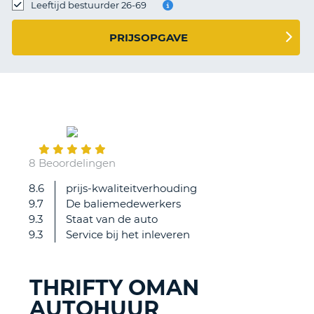
TO
Leeftijd bestuurder 26-69
N
PRIJSOPGAVE
S
May
06
8 Beoordelingen
8.6
prijs-kwaliteitverhouding
Geen
9.7
De baliemedewerkers
alles
9.3
Staat van de auto
is
9.3
Service bij het inleveren
uitstekend
verlopen
THRIFTY OMAN
AUTOHUUR
T