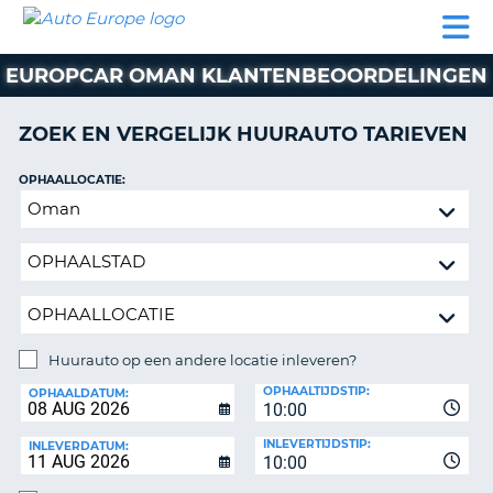
AUTO
AUTO
AUTO
CAMPER
PARTNER
HULP
EUROPE
HUREN
HUREN
HUREN
EUROPCAR OMAN KLANTENBEOORDELINGEN
N
CAMPER
NT
HUREN
ZOEK EN VERGELIJK HUURAUTO TARIEVEN
PARTNER
R
HULP
OPHAALLOCATIE:
NG
Huurauto
MIJN
op
ACCOUNT
een
BEHEER
andere
MIJN
locatie
BOEKING
inleveren?
NEDERLAND
Huurauto op een andere locatie inleveren?
INLEVERLOCATIE:
OPHAALTIJDSTIP:
OPHAALDATUM:
10:00
INLEVERTIJDSTIP:
INLEVERDATUM:
10:00