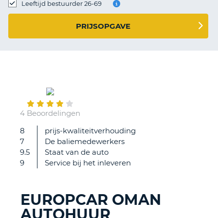
TO
Leeftijd bestuurder 26-69
N
PRIJSOPGAVE
S
September
04
4 Beoordelingen
8
prijs-kwaliteitverhouding
Tank
7
De baliemedewerkers
beleid
9.5
Staat van de auto
was
9
Service bij het inleveren
geadverteerd
als
vol-
EUROPCAR OMAN
vol
AUTOHUUR
maar
T