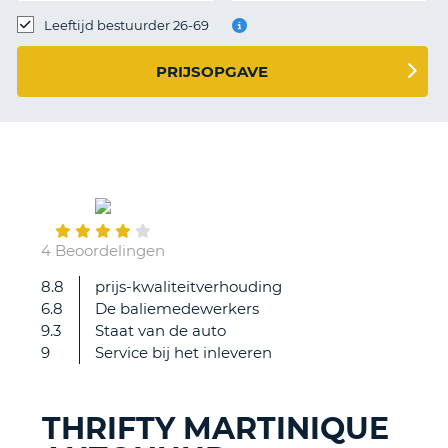
TO
Leeftijd bestuurder 26-69
N
PRIJSOPGAVE
S
January
09
4 Beoordelingen
8.8
prijs-kwaliteitverhouding
goede
6.8
De baliemedewerkers
en
9.3
Staat van de auto
snelle
9
Service bij het inleveren
service
en
adequate
THRIFTY MARTINIQUE
afhandeling.
T