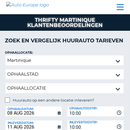
AUTO
AUTO
AUTO
CAMPER
PARTNER
HULP
EUROPE
HUREN
HUREN
HUREN
THRIFTY MARTINIQUE
N
CAMPER
KLANTENBEOORDELINGEN
NT
HUREN
PARTNER
ZOEK EN VERGELIJK HUURAUTO TARIEVEN
R
HULP
OPHAALLOCATIE:
NG
MIJN
Huurauto
ACCOUNT
op
BEHEER
een
MIJN
andere
BOEKING
locatie
inleveren?
NEDERLAND
Huurauto op een andere locatie inleveren?
INLEVERLOCATIE:
OPHAALTIJDSTIP:
OPHAALDATUM:
10:00
INLEVERTIJDSTIP:
INLEVERDATUM:
10:00