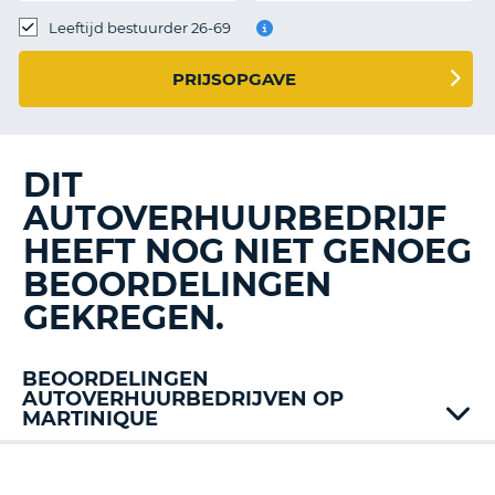
TO
Leeftijd bestuurder 26-69
N
PRIJSOPGAVE
S
DIT
AUTOVERHUURBEDRIJF
HEEFT NOG NIET GENOEG
BEOORDELINGEN
GEKREGEN.
BEOORDELINGEN
AUTOVERHUURBEDRIJVEN OP
MARTINIQUE
Alamo
Jumbo
T