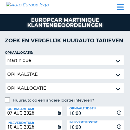
AUTO
AUTO
AUTO
CAMPER
PARTNER
HULP
EUROPE
HUREN
HUREN
HUREN
EUROPCAR MARTINIQUE
N
CAMPER
KLANTENBEOORDELINGEN
NT
HUREN
PARTNER
ZOEK EN VERGELIJK HUURAUTO TARIEVEN
R
HULP
OPHAALLOCATIE:
NG
MIJN
Huurauto
ACCOUNT
op
BEHEER
een
MIJN
andere
BOEKING
locatie
inleveren?
NEDERLAND
Huurauto op een andere locatie inleveren?
INLEVERLOCATIE:
OPHAALTIJDSTIP:
OPHAALDATUM:
10:00
INLEVERTIJDSTIP:
INLEVERDATUM:
10:00