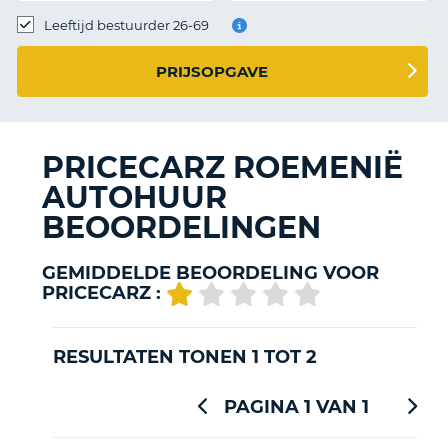
TO
Leeftijd bestuurder 26-69
N
PRIJSOPGAVE
S
PRICECARZ ROEMENIË
AUTOHUUR
BEOORDELINGEN
GEMIDDELDE BEOORDELING VOOR
PRICECARZ :
RESULTATEN TONEN 1 TOT 2
PAGINA 1 VAN 1
T