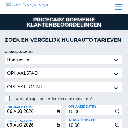
AUTO
AUTO
AUTO
CAMPER
PARTNER
HULP
EUROPE
HUREN
HUREN
HUREN
PRICECARZ ROEMENIË
N
CAMPER
KLANTENBEOORDELINGEN
NT
HUREN
PARTNER
ZOEK EN VERGELIJK HUURAUTO TARIEVEN
R
HULP
OPHAALLOCATIE:
NG
MIJN
Huurauto
ACCOUNT
op
BEHEER
een
MIJN
andere
BOEKING
locatie
inleveren?
NEDERLAND
Huurauto op een andere locatie inleveren?
INLEVERLOCATIE:
OPHAALTIJDSTIP:
OPHAALDATUM:
10:00
INLEVERTIJDSTIP:
INLEVERDATUM:
10:00