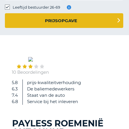
TO
Leeftijd bestuurder 26-69
N
PRIJSOPGAVE
S
September
23
10 Beoordelingen
5.8
prijs-kwaliteitverhouding
Very
6.3
De baliemedewerkers
good
7.4
Staat van de auto
service
6.8
Service bij het inleveren
an
friendly
staff
PAYLESS ROEMENIË
T