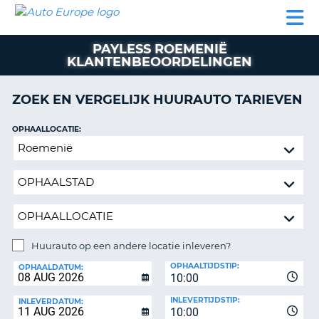
AUTO
AUTO
AUTO
CAMPER
PARTNER
HULP
EUROPE
HUREN
HUREN
HUREN
PAYLESS ROEMENIË
N
CAMPER
KLANTENBEOORDELINGEN
NT
HUREN
PARTNER
ZOEK EN VERGELIJK HUURAUTO TARIEVEN
R
HULP
OPHAALLOCATIE:
NG
MIJN
Huurauto
ACCOUNT
op
BEHEER
een
MIJN
andere
BOEKING
locatie
inleveren?
NEDERLAND
Huurauto op een andere locatie inleveren?
INLEVERLOCATIE:
OPHAALTIJDSTIP:
OPHAALDATUM:
10:00
INLEVERTIJDSTIP:
INLEVERDATUM:
10:00