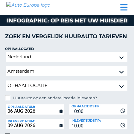
AUTO
AUTO
AUTO
CAMPER
PARTNER
HULP
EUROPE
HUREN
HUREN
HUREN
INFOGRAPHIC: OP REIS MET UW HUISDIER
N
CAMPER
NT
HUREN
ZOEK EN VERGELIJK HUURAUTO TARIEVEN
PARTNER
R
HULP
OPHAALLOCATIE:
NG
Huurauto
MIJN
op
ACCOUNT
een
BEHEER
andere
MIJN
locatie
BOEKING
inleveren?
NEDERLAND
Huurauto op een andere locatie inleveren?
INLEVERLOCATIE:
OPHAALTIJDSTIP:
OPHAALDATUM:
10:00
INLEVERTIJDSTIP:
INLEVERDATUM:
10:00