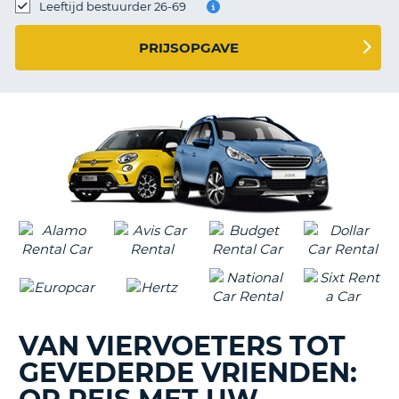
TO
Leeftijd bestuurder 26-69
N
PRIJSOPGAVE
S
VAN VIERVOETERS TOT
GEVEDERDE VRIENDEN:
T