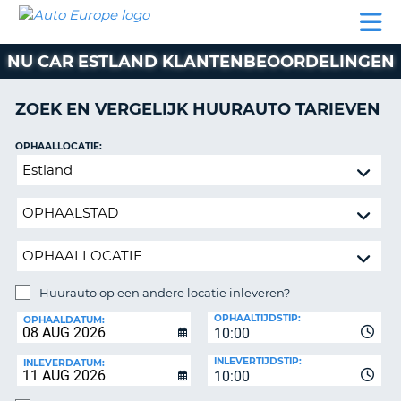
AUTO
AUTO
AUTO
CAMPER
PARTNER
HULP
EUROPE
HUREN
HUREN
HUREN
NU CAR ESTLAND KLANTENBEOORDELINGEN
N
CAMPER
NT
HUREN
ZOEK EN VERGELIJK HUURAUTO TARIEVEN
PARTNER
R
HULP
OPHAALLOCATIE:
NG
Huurauto
MIJN
op
ACCOUNT
een
BEHEER
andere
MIJN
locatie
BOEKING
inleveren?
NEDERLAND
Huurauto op een andere locatie inleveren?
INLEVERLOCATIE:
OPHAALTIJDSTIP:
OPHAALDATUM:
10:00
INLEVERTIJDSTIP:
INLEVERDATUM:
10:00