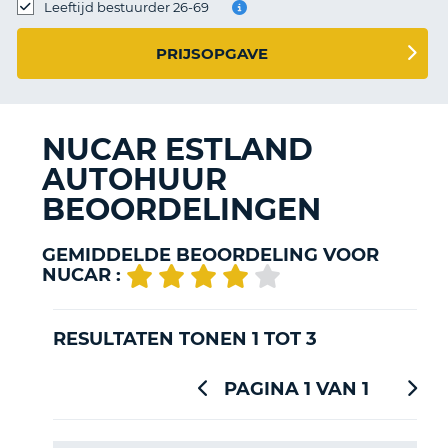
TO
Leeftijd bestuurder 26-69
N
PRIJSOPGAVE
S
NUCAR ESTLAND
AUTOHUUR
BEOORDELINGEN
GEMIDDELDE BEOORDELING VOOR
NUCAR :
RESULTATEN TONEN 1 TOT 3
PAGINA 1 VAN 1
T