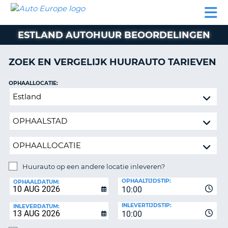
AUTO
AUTO
AUTO
CAMPER
PARTNER
HULP
EUROPE
HUREN
HUREN
HUREN
ESTLAND AUTOHUUR BEOORDELINGEN
N
CAMPER
NT
HUREN
ZOEK EN VERGELIJK HUURAUTO TARIEVEN
PARTNER
R
HULP
OPHAALLOCATIE:
NG
Huurauto
MIJN
op
ACCOUNT
een
BEHEER
andere
MIJN
locatie
BOEKING
inleveren?
NEDERLAND
Huurauto op een andere locatie inleveren?
INLEVERLOCATIE:
OPHAALTIJDSTIP:
OPHAALDATUM:
10:00
INLEVERTIJDSTIP:
INLEVERDATUM:
10:00