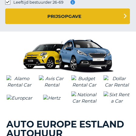
TO
Leeftijd bestuurder 26-69
N
PRIJSOPGAVE
S
AUTO EUROPE ESTLAND
AUTOHUUR
T