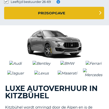
TO
Leeftijd bestuurder 26-69
N
PRIJSOPGAVE
S
LUXE AUTOVERHUUR IN
KITZBÜHEL
Kitzbühel wordt omringd door de Alpen en is de
T