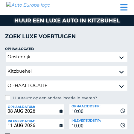
AUTO
AUTO
AUTO
CAMPER
PARTNER
HULP
EUROPE
HUREN
HUREN
HUREN
HUUR EEN LUXE AUTO IN KITZBÜHEL
N
CAMPER
NT
HUREN
ZOEK LUXE VOERTUIGEN
PARTNER
R
HULP
OPHAALLOCATIE:
NG
Huurauto
MIJN
op
ACCOUNT
een
BEHEER
andere
MIJN
locatie
BOEKING
inleveren?
NEDERLAND
Huurauto op een andere locatie inleveren?
INLEVERLOCATIE:
OPHAALTIJDSTIP:
OPHAALDATUM:
10:00
INLEVERTIJDSTIP:
INLEVERDATUM:
10:00