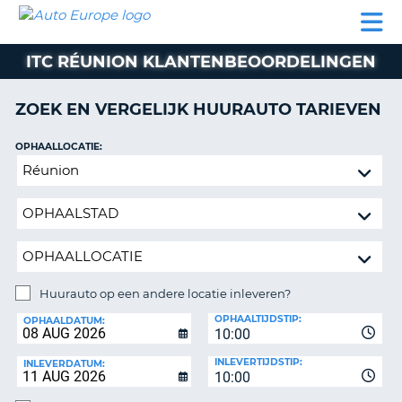
AUTO
AUTO
AUTO
CAMPER
PARTNER
HULP
EUROPE
HUREN
HUREN
HUREN
ITC RÉUNION KLANTENBEOORDELINGEN
N
CAMPER
NT
HUREN
ZOEK EN VERGELIJK HUURAUTO TARIEVEN
PARTNER
R
HULP
OPHAALLOCATIE:
NG
Huurauto
MIJN
op
ACCOUNT
een
BEHEER
andere
MIJN
locatie
BOEKING
inleveren?
NEDERLAND
Huurauto op een andere locatie inleveren?
INLEVERLOCATIE:
OPHAALTIJDSTIP:
OPHAALDATUM:
10:00
INLEVERTIJDSTIP:
INLEVERDATUM:
10:00