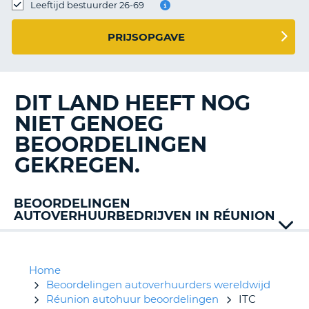
TO
Leeftijd bestuurder 26-69
N
PRIJSOPGAVE
S
DIT LAND HEEFT NOG
NIET GENOEG
BEOORDELINGEN
GEKREGEN.
BEOORDELINGEN
AUTOVERHUURBEDRIJVEN IN RÉUNION
Dayz
Hertz
Jumbo
Home
Thrifty
Beoordelingen autoverhuurders wereldwijd
Réunion autohuur beoordelingen
ITC
T