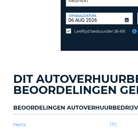
INLEVERLOCATIE:
OPHAALDATUM:
Huurauto
op
Leeftijd bestuurder 26-69
een
andere
locatie
inleveren?
DIT AUTOVERHUURBE
BEOORDELINGEN GE
BEOORDELINGEN AUTOVERHUURBEDRIJV
Hertz
ITC