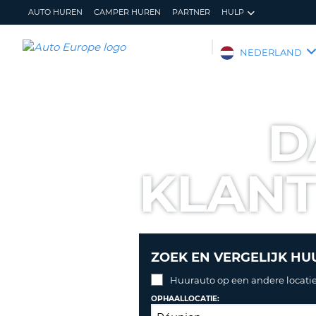
AUTO HUREN
CAMPER HUREN
PARTNER
HULP
AUTO
NEDERLAND
EUROPE
AUTO
HUREN
D
CAMPER
HUREN
KLAN
PARTNER
HULP
MIJN
BEHEER
ACCOUNT
MIJN
BOEKING
ZOEK EN VERGELIJK HU
NEDERLAND
Huurauto op een andere locatie
OPHAALLOCATIE: