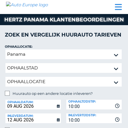
AUTO
AUTO
AUTO
CAMPER
PARTNER
HULP
EUROPE
HUREN
HUREN
HUREN
HERTZ PANAMA KLANTENBEOORDELINGEN
N
CAMPER
NT
HUREN
ZOEK EN VERGELIJK HUURAUTO TARIEVEN
PARTNER
R
HULP
OPHAALLOCATIE:
NG
Huurauto
MIJN
op
ACCOUNT
een
BEHEER
andere
MIJN
locatie
BOEKING
inleveren?
NEDERLAND
Huurauto op een andere locatie inleveren?
INLEVERLOCATIE:
OPHAALTIJDSTIP:
OPHAALDATUM:
10:00
INLEVERTIJDSTIP:
INLEVERDATUM:
10:00