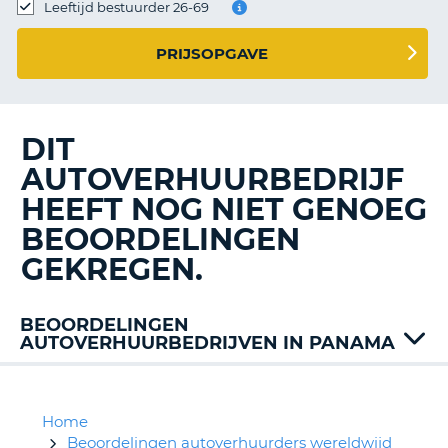
TO
Leeftijd bestuurder 26-69
N
PRIJSOPGAVE
S
DIT
AUTOVERHUURBEDRIJF
HEEFT NOG NIET GENOEG
BEOORDELINGEN
GEKREGEN.
BEOORDELINGEN
AUTOVERHUURBEDRIJVEN IN PANAMA
Alamo
Avis
Dollar
Home
Mex
Beoordelingen autoverhuurders wereldwijd
T