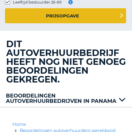
TO
Leeftijd bestuurder 26-69
N
PRIJSOPGAVE
S
DIT
AUTOVERHUURBEDRIJF
HEEFT NOG NIET GENOEG
BEOORDELINGEN
GEKREGEN.
BEOORDELINGEN
AUTOVERHUURBEDRIJVEN IN PANAMA
Avis
Dollar
Hertz
Home
Mex
Beoordelingen autoverhuurders wereldwijd
T