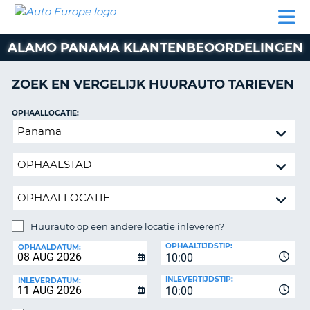
AUTO
AUTO
AUTO
CAMPER
PARTNER
HULP
EUROPE
HUREN
HUREN
HUREN
ALAMO PANAMA KLANTENBEOORDELINGEN
N
CAMPER
NT
HUREN
ZOEK EN VERGELIJK HUURAUTO TARIEVEN
PARTNER
R
HULP
OPHAALLOCATIE:
NG
Huurauto
MIJN
op
ACCOUNT
een
BEHEER
andere
MIJN
locatie
BOEKING
inleveren?
NEDERLAND
Huurauto op een andere locatie inleveren?
INLEVERLOCATIE:
OPHAALTIJDSTIP:
OPHAALDATUM:
10:00
INLEVERTIJDSTIP:
INLEVERDATUM:
10:00