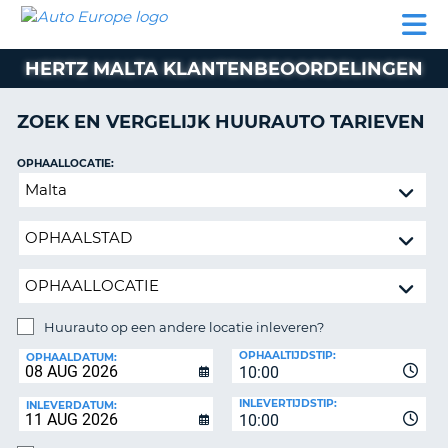
AUTO
AUTO
AUTO
CAMPER
PARTNER
HULP
EUROPE
HUREN
HUREN
HUREN
HERTZ MALTA KLANTENBEOORDELINGEN
N
CAMPER
NT
HUREN
ZOEK EN VERGELIJK HUURAUTO TARIEVEN
PARTNER
R
HULP
OPHAALLOCATIE:
NG
Huurauto
MIJN
op
ACCOUNT
een
BEHEER
andere
MIJN
locatie
BOEKING
inleveren?
NEDERLAND
Huurauto op een andere locatie inleveren?
INLEVERLOCATIE:
OPHAALTIJDSTIP:
OPHAALDATUM:
10:00
INLEVERTIJDSTIP:
INLEVERDATUM:
10:00