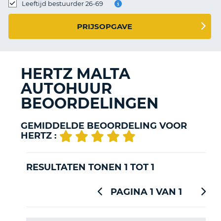
TO
Leeftijd bestuurder 26-69
N
PRIJSOPGAVE
S
HERTZ MALTA
AUTOHUUR
BEOORDELINGEN
GEMIDDELDE BEOORDELING VOOR
HERTZ :
RESULTATEN TONEN 1 TOT 1
PAGINA 1 VAN 1
T