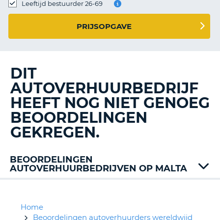
TO
Leeftijd bestuurder 26-69
N
PRIJSOPGAVE
S
DIT
AUTOVERHUURBEDRIJF
HEEFT NOG NIET GENOEG
BEOORDELINGEN
GEKREGEN.
BEOORDELINGEN
AUTOVERHUURBEDRIJVEN OP MALTA
Auto
Union
Budget
Home
Europcar
Beoordelingen autoverhuurders wereldwijd
T