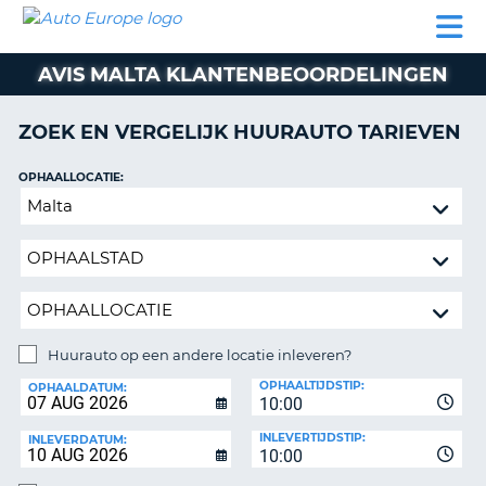
AUTO
AUTO
AUTO
CAMPER
PARTNER
HULP
EUROPE
HUREN
HUREN
HUREN
AVIS MALTA KLANTENBEOORDELINGEN
N
CAMPER
NT
HUREN
ZOEK EN VERGELIJK HUURAUTO TARIEVEN
PARTNER
R
HULP
OPHAALLOCATIE:
NG
Huurauto
MIJN
op
ACCOUNT
een
BEHEER
andere
MIJN
locatie
BOEKING
inleveren?
NEDERLAND
Huurauto op een andere locatie inleveren?
INLEVERLOCATIE:
OPHAALTIJDSTIP:
OPHAALDATUM:
10:00
INLEVERTIJDSTIP:
INLEVERDATUM:
10:00