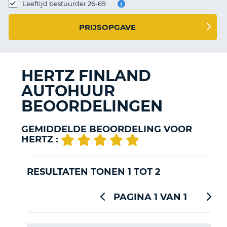
TO
Leeftijd bestuurder 26-69
N
PRIJSOPGAVE
S
HERTZ FINLAND
AUTOHUUR
BEOORDELINGEN
GEMIDDELDE BEOORDELING VOOR
HERTZ :
RESULTATEN TONEN 1 TOT 2
PAGINA 1 VAN 1
T