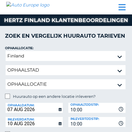
AUTO
AUTO
AUTO
CAMPER
PARTNER
HULP
EUROPE
HUREN
HUREN
HUREN
HERTZ FINLAND KLANTENBEOORDELINGEN
N
CAMPER
NT
HUREN
ZOEK EN VERGELIJK HUURAUTO TARIEVEN
PARTNER
R
HULP
OPHAALLOCATIE:
NG
Huurauto
MIJN
op
ACCOUNT
een
BEHEER
andere
MIJN
locatie
BOEKING
inleveren?
NEDERLAND
Huurauto op een andere locatie inleveren?
INLEVERLOCATIE:
OPHAALTIJDSTIP:
OPHAALDATUM:
10:00
INLEVERTIJDSTIP:
INLEVERDATUM:
10:00