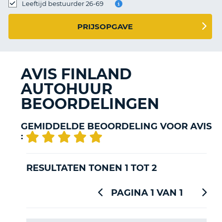
TO
Leeftijd bestuurder 26-69
N
PRIJSOPGAVE
S
AVIS FINLAND
AUTOHUUR
BEOORDELINGEN
GEMIDDELDE BEOORDELING VOOR AVIS
:
RESULTATEN TONEN 1 TOT 2
PAGINA 1 VAN 1
T