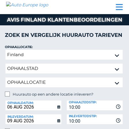
AUTO
AUTO
AUTO
CAMPER
PARTNER
HULP
EUROPE
HUREN
HUREN
HUREN
AVIS FINLAND KLANTENBEOORDELINGEN
N
CAMPER
NT
HUREN
ZOEK EN VERGELIJK HUURAUTO TARIEVEN
PARTNER
R
HULP
OPHAALLOCATIE:
NG
Huurauto
MIJN
op
ACCOUNT
een
BEHEER
andere
MIJN
locatie
BOEKING
inleveren?
NEDERLAND
Huurauto op een andere locatie inleveren?
INLEVERLOCATIE:
OPHAALTIJDSTIP:
OPHAALDATUM:
10:00
INLEVERTIJDSTIP:
INLEVERDATUM:
10:00