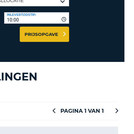
LETTER
UREAUS & AFFILIATES
INLEVERTIJDSTIP:
INSTE
TWOORD
10:00
EN
IER INLOGGEN
LANDS
PRIJSOPGAVE
L
INSTE
LINGEN
ER
INSTE
AL
PAGINA 1 VAN 1