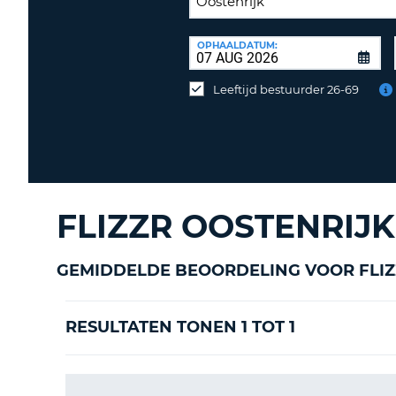
INLEVERLOCATIE:
OPHAALDATUM:
Huurauto
op
Leeftijd bestuurder 26-69
een
andere
locatie
inleveren?
FLIZZR OOSTENRIJ
GEMIDDELDE BEOORDELING VOOR FLIZ
RESULTATEN TONEN 1 TOT 1