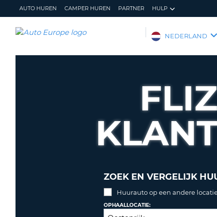
AUTO HUREN
CAMPER HUREN
PARTNER
HULP
AUTO
NEDERLAND
EUROPE
AUTO
HUREN
FLI
CAMPER
HUREN
KLAN
PARTNER
HULP
MIJN
BEHEER
ACCOUNT
MIJN
BOEKING
ZOEK EN VERGELIJK HU
NEDERLAND
Huurauto op een andere locatie
OPHAALLOCATIE: