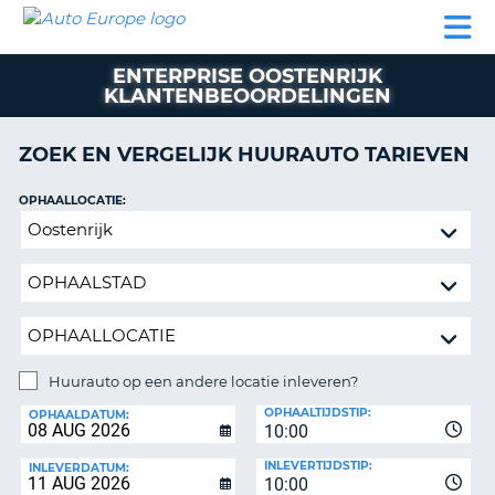
AUTO
AUTO
AUTO
CAMPER
PARTNER
HULP
EUROPE
HUREN
HUREN
HUREN
ENTERPRISE OOSTENRIJK
N
CAMPER
KLANTENBEOORDELINGEN
NT
HUREN
PARTNER
ZOEK EN VERGELIJK HUURAUTO TARIEVEN
R
HULP
OPHAALLOCATIE:
NG
MIJN
Huurauto
ACCOUNT
op
BEHEER
een
MIJN
andere
BOEKING
locatie
inleveren?
NEDERLAND
Huurauto op een andere locatie inleveren?
INLEVERLOCATIE:
OPHAALTIJDSTIP:
OPHAALDATUM:
10:00
INLEVERTIJDSTIP:
INLEVERDATUM:
10:00