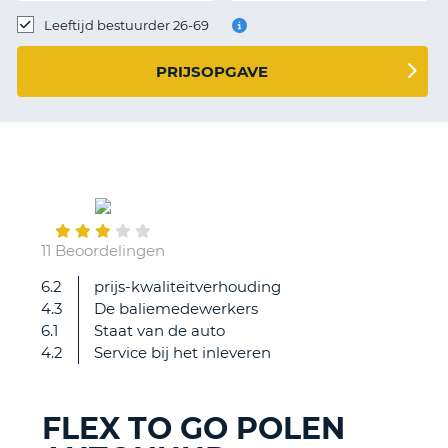
TO
Leeftijd bestuurder 26-69
N
PRIJSOPGAVE
S
January
25
11 Beoordelingen
6.2
prijs-kwaliteitverhouding
Het
4.3
De baliemedewerkers
principe
6.1
Staat van de auto
van
4.2
Service bij het inleveren
een
auto
huren
FLEX TO GO POLEN
en
T