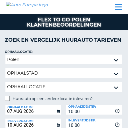
AUTO
AUTO
AUTO
CAMPER
PARTNER
HULP
EUROPE
HUREN
HUREN
HUREN
FLEX TO GO POLEN
N
CAMPER
KLANTENBEOORDELINGEN
NT
HUREN
PARTNER
ZOEK EN VERGELIJK HUURAUTO TARIEVEN
R
HULP
OPHAALLOCATIE:
NG
MIJN
Huurauto
ACCOUNT
op
BEHEER
een
MIJN
andere
BOEKING
locatie
inleveren?
NEDERLAND
Huurauto op een andere locatie inleveren?
INLEVERLOCATIE:
OPHAALTIJDSTIP:
OPHAALDATUM:
10:00
INLEVERTIJDSTIP:
INLEVERDATUM:
10:00