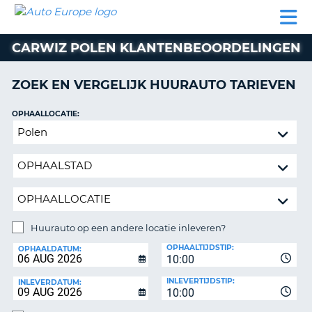
AUTO
AUTO
AUTO
CAMPER
PARTNER
HULP
EUROPE
HUREN
HUREN
HUREN
CARWIZ POLEN KLANTENBEOORDELINGEN
N
CAMPER
NT
HUREN
ZOEK EN VERGELIJK HUURAUTO TARIEVEN
PARTNER
R
HULP
OPHAALLOCATIE:
NG
Huurauto
MIJN
op
ACCOUNT
een
BEHEER
andere
MIJN
locatie
BOEKING
inleveren?
NEDERLAND
Huurauto op een andere locatie inleveren?
INLEVERLOCATIE:
OPHAALTIJDSTIP:
OPHAALDATUM:
10:00
INLEVERTIJDSTIP:
INLEVERDATUM:
10:00