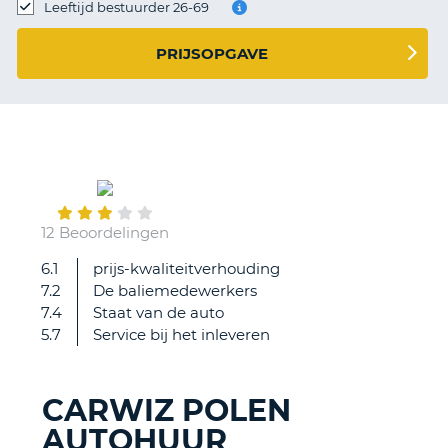
TO
Leeftijd bestuurder 26-69
N
PRIJSOPGAVE
S
January
23
12 Beoordelingen
6.1
prijs-kwaliteitverhouding
Snelle
7.2
De baliemedewerkers
afhandeling
7.4
Staat van de auto
en
5.7
Service bij het inleveren
eindelijk
een
bedrijf
CARWIZ POLEN
die
AUTOHUUR
geen
T