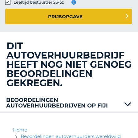
TO
Leeftijd bestuurder 26-69
N
PRIJSOPGAVE
S
DIT
AUTOVERHUURBEDRIJF
HEEFT NOG NIET GENOEG
BEOORDELINGEN
GEKREGEN.
BEOORDELINGEN
AUTOVERHUURBEDRIJVEN OP FIJI
Avis
Home
Beoordelingen autoverhuurders wereldwijd
T