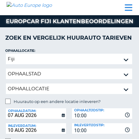
AUTO
AUTO
AUTO
CAMPER
PARTNER
HULP
EUROPE
HUREN
HUREN
HUREN
EUROPCAR FIJI KLANTENBEOORDELINGEN
N
CAMPER
NT
HUREN
ZOEK EN VERGELIJK HUURAUTO TARIEVEN
PARTNER
R
HULP
OPHAALLOCATIE:
NG
Huurauto
MIJN
op
ACCOUNT
een
BEHEER
andere
MIJN
locatie
BOEKING
inleveren?
NEDERLAND
Huurauto op een andere locatie inleveren?
INLEVERLOCATIE:
OPHAALTIJDSTIP:
OPHAALDATUM:
10:00
INLEVERTIJDSTIP:
INLEVERDATUM:
10:00