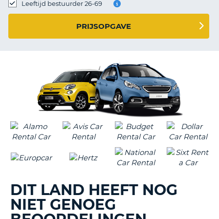
TO
Leeftijd bestuurder 26-69
N
PRIJSOPGAVE
S
DIT LAND HEEFT NOG
NIET GENOEG
T