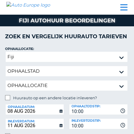
AUTO
AUTO
AUTO
CAMPER
PARTNER
HULP
EUROPE
HUREN
HUREN
HUREN
FIJI AUTOHUUR BEOORDELINGEN
N
CAMPER
NT
HUREN
ZOEK EN VERGELIJK HUURAUTO TARIEVEN
PARTNER
R
HULP
OPHAALLOCATIE:
NG
Huurauto
MIJN
op
ACCOUNT
een
BEHEER
andere
MIJN
locatie
BOEKING
inleveren?
NEDERLAND
Huurauto op een andere locatie inleveren?
INLEVERLOCATIE:
OPHAALTIJDSTIP:
OPHAALDATUM:
10:00
INLEVERTIJDSTIP:
INLEVERDATUM:
10:00