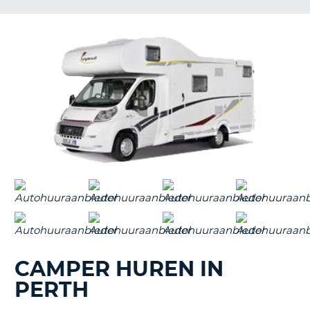
TO
N
S
CAMPER HUREN IN
PERTH
T