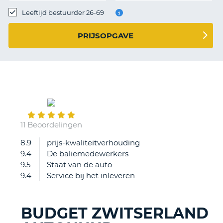
TO
Leeftijd bestuurder 26-69
N
PRIJSOPGAVE
S
March
24
11 Beoordelingen
8.9
prijs-kwaliteitverhouding
Vriendelijk
9.4
De baliemedewerkers
en
9.5
Staat van de auto
efficient
9.4
Service bij het inleveren
BUDGET ZWITSERLAND
T