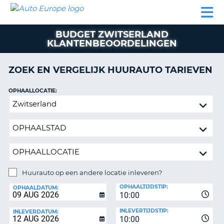
AUTO
AUTO
AUTO
CAMPER
PARTNER
HULP
EUROPE
HUREN
HUREN
HUREN
BUDGET ZWITSERLAND
N
CAMPER
KLANTENBEOORDELINGEN
NT
HUREN
PARTNER
ZOEK EN VERGELIJK HUURAUTO TARIEVEN
R
HULP
OPHAALLOCATIE:
NG
MIJN
Huurauto
ACCOUNT
op
BEHEER
een
MIJN
andere
BOEKING
locatie
inleveren?
NEDERLAND
Huurauto op een andere locatie inleveren?
INLEVERLOCATIE:
OPHAALTIJDSTIP:
OPHAALDATUM:
10:00
INLEVERTIJDSTIP:
INLEVERDATUM:
10:00