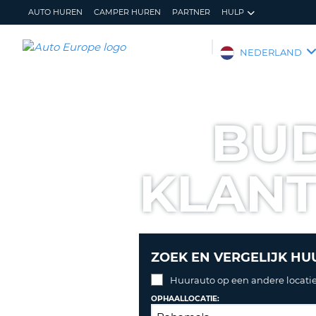
AUTO HUREN
CAMPER HUREN
PARTNER
HULP
AUTO
NEDERLAND
EUROPE
AUTO
HUREN
BUD
CAMPER
HUREN
KLAN
PARTNER
HULP
MIJN
BEHEER
ACCOUNT
MIJN
BOEKING
ZOEK EN VERGELIJK HU
NEDERLAND
Huurauto op een andere locatie
OPHAALLOCATIE: