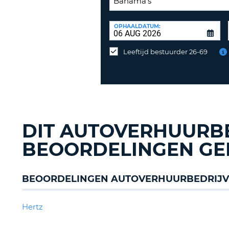
INLEVERLOCATIE:
OPHAALDATUM:
Huurauto
op
Leeftijd bestuurder 26-69
een
andere
locatie
inleveren?
DIT AUTOVERHUURBE
BEOORDELINGEN GE
BEOORDELINGEN AUTOVERHUURBEDRIJV
Hertz