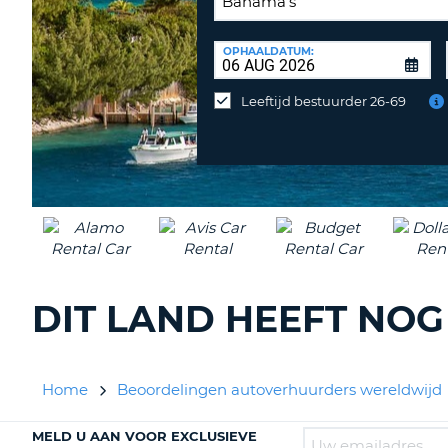
INLEVERLOCATIE:
OPHAALDATUM:
Huurauto
op
Leeftijd bestuurder 26-69
een
andere
locatie
inleveren?
DIT LAND HEEFT NO
Home
Beoordelingen autoverhuurders wereldwijd
MELD U AAN VOOR EXCLUSIEVE