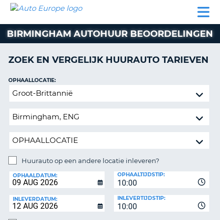
AUTO
AUTO
AUTO
CAMPER
PARTNER
HULP
EUROPE
HUREN
HUREN
HUREN
BIRMINGHAM AUTOHUUR BEOORDELINGEN
N
CAMPER
NT
HUREN
ZOEK EN VERGELIJK HUURAUTO TARIEVEN
PARTNER
R
HULP
OPHAALLOCATIE:
NG
Huurauto
MIJN
op
ACCOUNT
een
BEHEER
andere
MIJN
locatie
BOEKING
inleveren?
NEDERLAND
Huurauto op een andere locatie inleveren?
INLEVERLOCATIE:
OPHAALTIJDSTIP:
OPHAALDATUM:
10:00
INLEVERTIJDSTIP:
INLEVERDATUM:
10:00