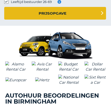
TO
Leeftijd bestuurder 26-69
N
PRIJSOPGAVE
S
AUTOHUUR BEOORDELINGEN
IN BIRMINGHAM
T