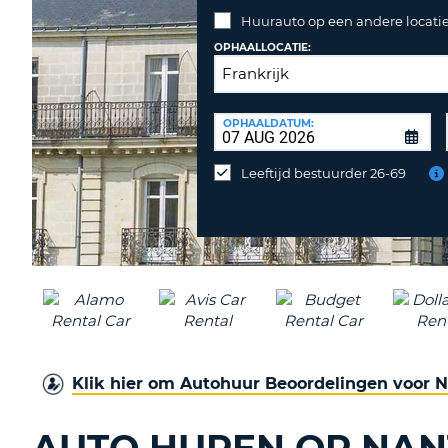
Huurauto op een andere locatie
OPHAALLOCATIE:
INLEVERLOCATIE:
OPHAALDATUM:
Huurauto
op
Leeftijd bestuurder 26-69
een
andere
locatie
inleveren?
Klik hier om Autohuur Beoordelingen voor N
AUTO HUREN OP NAN