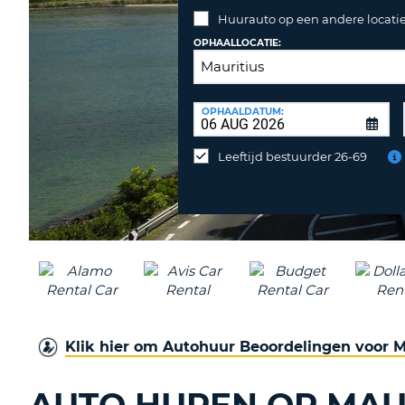
Huurauto op een andere locatie
OPHAALLOCATIE:
INLEVERLOCATIE:
OPHAALDATUM:
Huurauto
op
Leeftijd bestuurder 26-69
een
andere
locatie
inleveren?
Klik hier om Autohuur Beoordelingen voor M
AUTO HUREN OP MAUR