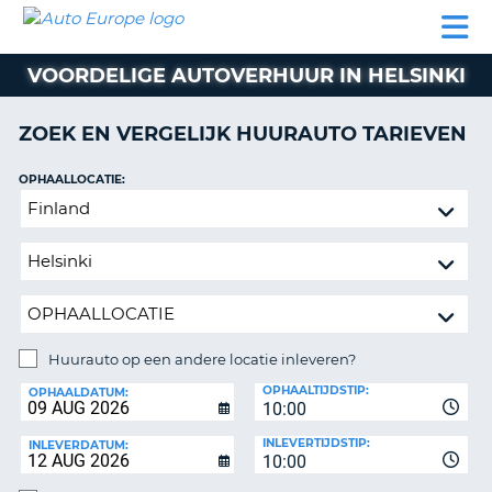
AUTO
AUTO
AUTO
CAMPER
PARTNER
HULP
EUROPE
HUREN
HUREN
HUREN
VOORDELIGE AUTOVERHUUR IN HELSINKI
N
CAMPER
NT
HUREN
ZOEK EN VERGELIJK HUURAUTO TARIEVEN
PARTNER
R
HULP
OPHAALLOCATIE:
NG
Huurauto
MIJN
op
ACCOUNT
een
BEHEER
andere
MIJN
locatie
BOEKING
inleveren?
NEDERLAND
Huurauto op een andere locatie inleveren?
INLEVERLOCATIE:
OPHAALTIJDSTIP:
OPHAALDATUM:
10:00
INLEVERTIJDSTIP:
INLEVERDATUM:
10:00