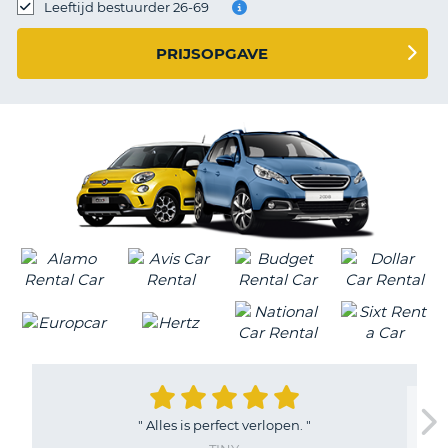
TO
Leeftijd bestuurder 26-69
N
PRIJSOPGAVE
S
"
Alles is perfect verlopen.
"
T