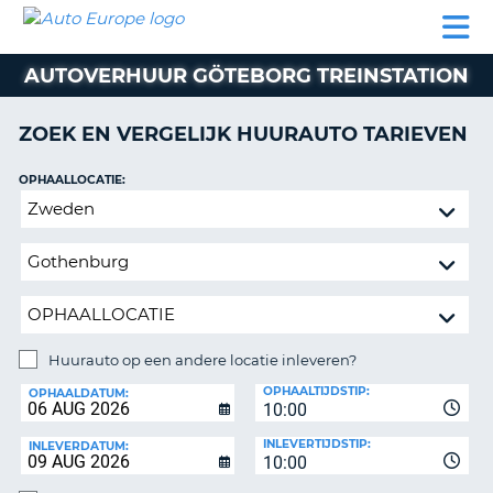
AUTO
AUTO
AUTO
CAMPER
PARTNER
HULP
EUROPE
HUREN
HUREN
HUREN
AUTOVERHUUR GÖTEBORG TREINSTATION
N
CAMPER
NT
HUREN
ZOEK EN VERGELIJK HUURAUTO TARIEVEN
PARTNER
R
HULP
OPHAALLOCATIE:
NG
Huurauto
MIJN
op
ACCOUNT
een
BEHEER
andere
MIJN
locatie
BOEKING
inleveren?
NEDERLAND
Huurauto op een andere locatie inleveren?
INLEVERLOCATIE:
OPHAALTIJDSTIP:
OPHAALDATUM:
10:00
INLEVERTIJDSTIP:
INLEVERDATUM:
10:00