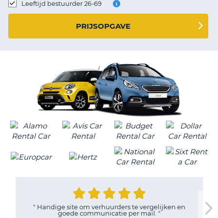
TO
Leeftijd bestuurder 26-69
N
PRIJSOPGAVE
S
"
Handige site om verhuurders te vergelijken en
goede communicatie per mail.
"
T