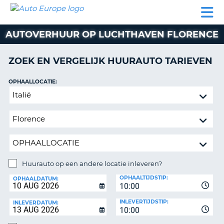
AUTO
AUTO
AUTO
CAMPER
PARTNER
HULP
EUROPE
HUREN
HUREN
HUREN
AUTOVERHUUR OP LUCHTHAVEN FLORENCE
N
CAMPER
NT
HUREN
ZOEK EN VERGELIJK HUURAUTO TARIEVEN
PARTNER
R
HULP
OPHAALLOCATIE:
NG
Huurauto
MIJN
op
ACCOUNT
een
BEHEER
andere
MIJN
locatie
BOEKING
inleveren?
NEDERLAND
Huurauto op een andere locatie inleveren?
INLEVERLOCATIE:
OPHAALTIJDSTIP:
OPHAALDATUM:
10:00
INLEVERTIJDSTIP:
INLEVERDATUM:
10:00