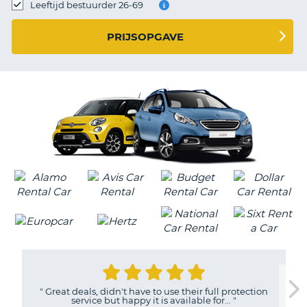
TO
Leeftijd bestuurder 26-69
N
PRIJSOPGAVE
S
"
Great deals, didn't have to use their full protection
service but happy it is available for...
"
T