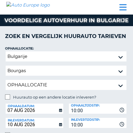
AUTO
AUTO
AUTO
CAMPER
PARTNER
HULP
EUROPE
HUREN
HUREN
HUREN
VOORDELIGE AUTOVERHUUR IN BULGARIJE
N
CAMPER
NT
HUREN
ZOEK EN VERGELIJK HUURAUTO TARIEVEN
PARTNER
R
HULP
OPHAALLOCATIE:
NG
Huurauto
MIJN
op
ACCOUNT
een
BEHEER
andere
MIJN
locatie
BOEKING
inleveren?
NEDERLAND
Huurauto op een andere locatie inleveren?
INLEVERLOCATIE:
OPHAALTIJDSTIP:
OPHAALDATUM:
10:00
INLEVERTIJDSTIP:
INLEVERDATUM:
10:00