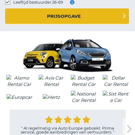
TO
Leeftijd bestuurder 26-69
N
PRIJSOPGAVE
S
"
Al regelmatig via Auto Europe geboekt. Prima
service, goede aanbiedingen van verhuurders.
"
T