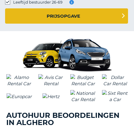
TO
Leeftijd bestuurder 26-69
N
PRIJSOPGAVE
S
AUTOHUUR BEOORDELINGEN
IN ALGHERO
T