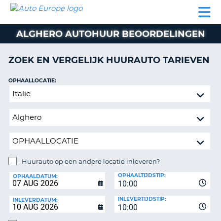
AUTO
AUTO
AUTO
CAMPER
PARTNER
HULP
EUROPE
HUREN
HUREN
HUREN
ALGHERO AUTOHUUR BEOORDELINGEN
N
CAMPER
NT
HUREN
ZOEK EN VERGELIJK HUURAUTO TARIEVEN
PARTNER
R
HULP
OPHAALLOCATIE:
NG
Huurauto
MIJN
op
ACCOUNT
een
BEHEER
andere
MIJN
locatie
BOEKING
inleveren?
NEDERLAND
Huurauto op een andere locatie inleveren?
INLEVERLOCATIE:
OPHAALTIJDSTIP:
OPHAALDATUM:
10:00
INLEVERTIJDSTIP:
INLEVERDATUM:
10:00