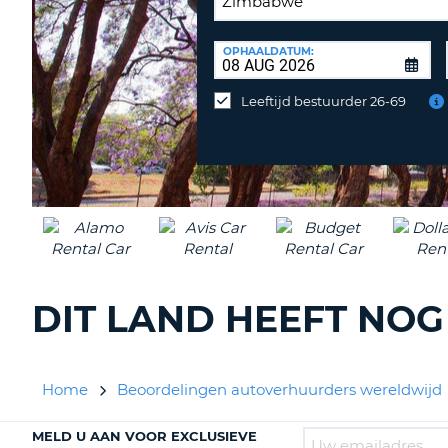
INLEVERLOCATIE:
OPHAALDATUM:
Huurauto
op
Leeftijd bestuurder 26-69
een
andere
locatie
inleveren?
DIT LAND HEEFT NO
Home
Beoordelingen autoverhuurders wereldwijd
MELD U AAN VOOR EXCLUSIEVE