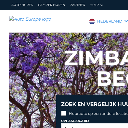
AUTO HUREN
CAMPER HUREN
PARTNER
HULP
AUTO
NEDERLAND
EUROPE
AUTO
HUREN
ZIMB
CAMPER
HUREN
BE
PARTNER
HULP
MIJN
BEHEER
ACCOUNT
MIJN
BOEKING
ZOEK EN VERGELIJK HU
NEDERLAND
Huurauto op een andere locatie
OPHAALLOCATIE: