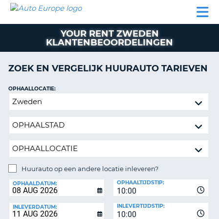
AUTO
AUTO
AUTO
CAMPER
PARTNER
HULP
EUROPE
HUREN
HUREN
HUREN
YOUR RENT ZWEDEN
N
CAMPER
KLANTENBEOORDELINGEN
NT
HUREN
PARTNER
ZOEK EN VERGELIJK HUURAUTO TARIEVEN
R
HULP
OPHAALLOCATIE:
NG
MIJN
Huurauto
ACCOUNT
op
BEHEER
een
MIJN
andere
BOEKING
locatie
inleveren?
NEDERLAND
Huurauto op een andere locatie inleveren?
INLEVERLOCATIE:
OPHAALTIJDSTIP:
OPHAALDATUM:
10:00
INLEVERTIJDSTIP:
INLEVERDATUM:
10:00