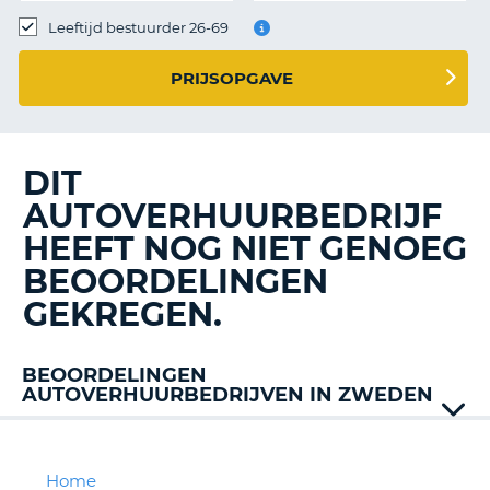
TO
Leeftijd bestuurder 26-69
N
PRIJSOPGAVE
S
DIT
AUTOVERHUURBEDRIJF
HEEFT NOG NIET GENOEG
BEOORDELINGEN
GEKREGEN.
BEOORDELINGEN
AUTOVERHUURBEDRIJVEN IN ZWEDEN
Alamo
Avis
Budget
Home
T